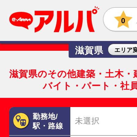
0
滋賀県
エリア
滋賀県のその他建築・土木・
バイト・パート・社
勤務地/
未選択
駅・路線