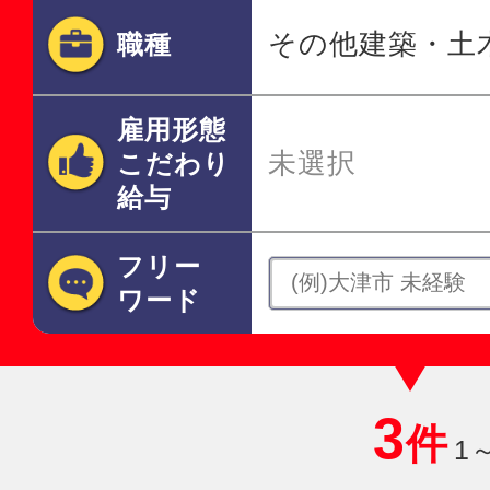
その他建築・土
職種
雇用形態
未選択
こだわり
給与
フリー
ワード
3
件
1