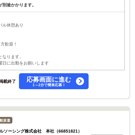
が別途かかります。
バル休憩あり
る方歓迎！
となります。
曜日に出勤をお願いします
応募画面に進む
掲載終了
1～2分で簡単応募！
般派遣
ルソーシング株式会社 本社（66851821）