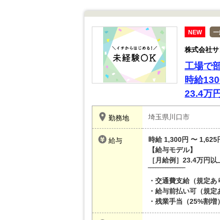
NEW
一
株式会社サ
工場で
時給13
23.4
埼玉県川口市
勤務地
時給 1,300円 〜 1,625
給与
【給与モデル】
［月給例］23.4万円以
‾‾‾‾‾‾‾‾‾‾‾‾‾‾‾
・交通費支給（規定あ
・給与前払い可（規定
・残業手当（25%割増