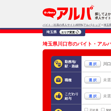
探してよか
求人サイト
バイト・社員の求人サイトARPA(アルパ)トップ
>
埼玉
埼玉県
エリア変更
埼玉県川口市のバイト・アル
勤務地/
川口
選 択
駅・路線
未選
職種
選 択
こだわり
未選
選 択
給与
正社員
契