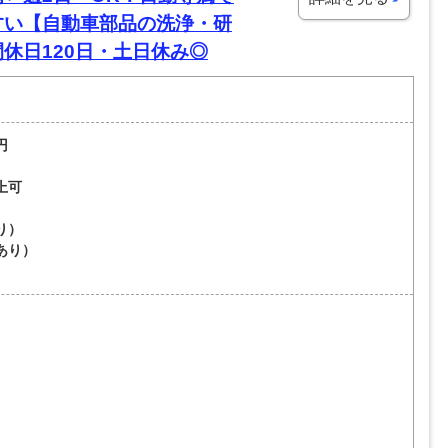
すい【自動車部品の洗浄・研
休日120日・土日休み◎
円
上可
り）
あり）
）