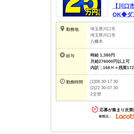
【川口
OK◆
埼玉県川口市
勤務地
埼玉県川口市
八幡木
時給 1,380円
給与
月給276000円以上可
内訳：168Ｈ＋残業172
[1]08:30-17:30
勤務時間
[2]22:30-07:30
2交替
応募が集まり次第