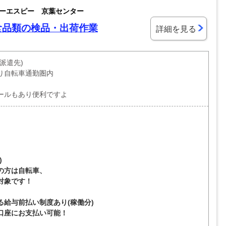
ーエスピー 京葉センター
食品類の検品・出荷作業
詳細を見る
派遣先)
り自転車通勤圏内
ールもあり便利ですよ
)
の方は自転車、
対象です！
る給与前払い制度あり(稼働分)
口座にお支払い可能！