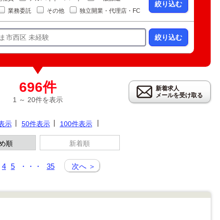
絞り込む
業務委託
その他
独立開業・代理店・FC
絞り込む
696件
新着求人
メールを受け取る
1 ～ 20件を表示
件表示
50件表示
100件表示
め順
新着順
4
5
・・・
35
次へ ＞