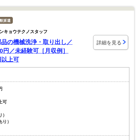
般派遣
ンキョウテクノスタッフ
部品の機械洗浄・取り出し／
詳細を見る
00円／未経験可［月収例］
万円以上可
円
上可
り）
あり）
）