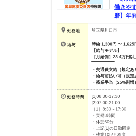
働きや
磨】年間
埼玉県川口市
勤務地
時給 1,300円 〜 1,625
給与
【給与モデル】
［月給例］23.4万円以
‾‾‾‾‾‾‾‾‾‾‾‾‾‾‾
・交通費支給（規定あ
・給与前払い可（規定
・残業手当（25%割増
[1]08:30-17:30
勤務時間
[2]07:00-21:00
［1］8:30～17:30
・実働8時間
・休憩60分
・上記[1]の日勤固定
・残業10h/月程度