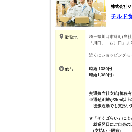
株式会社ジ
チルド
埼玉県川口市緑町(当社
勤務地
「川口」「西川口」よ
近くにショッピングモ
時給 1380円
給与
時給1,380円♪
交通費当社支給(規程有
※通勤距離が2km以上
徒歩通勤でも支払い
★「そくばらい」によ
就業翌日にご自身の
(支払い上限有)