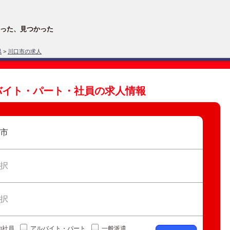
った、見つかった
県
>
川口市の求人
バイト・パート・社員の求人情報
市
択
択
約社員
アルバイト・パート
一般派遣