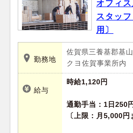
オフィス
スタッフ
用〕
佐賀県三養基郡基山町
勤務地
クヨ佐賀事業所内
時給1,120円
給与
通勤手当：1日250
〔上限：月5,000