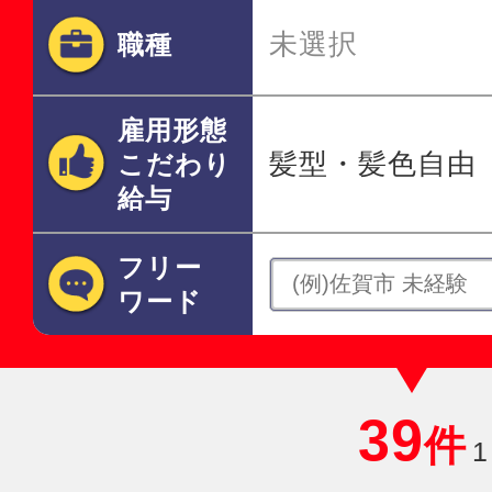
未選択
職種
雇用形態
髪型・髪色自由
こだわり
給与
フリー
ワード
39
件