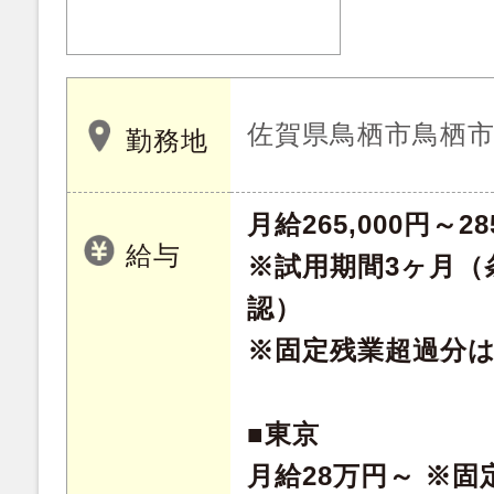
佐賀県鳥栖市鳥栖
勤務地
月給265,000円～28
給与
※試用期間3ヶ月（
認）
※固定残業超過分
■東京
月給28万円～ ※固定