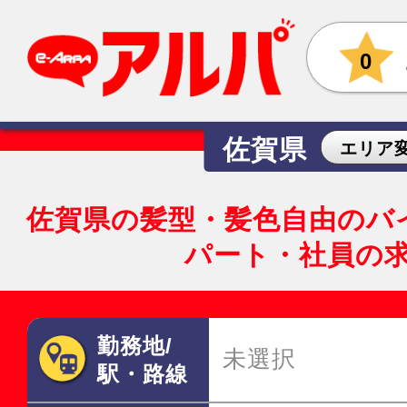
0
佐賀県
エリア
佐賀県の髪型・髪色自由のバ
パート・社員の
勤務地/
未選択
駅・路線