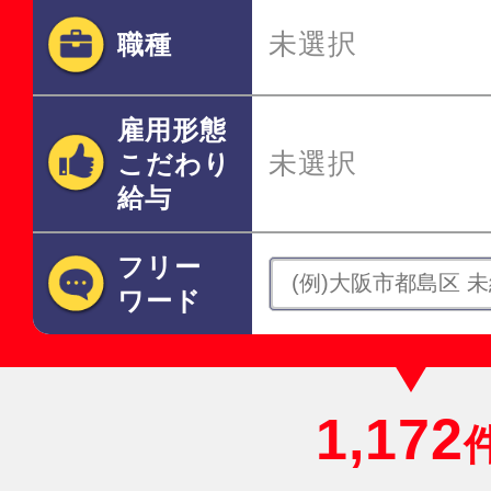
未選択
職種
雇用形態
未選択
こだわり
給与
フリー
ワード
1,172