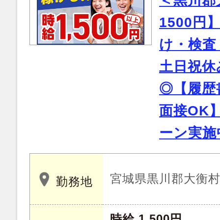
＜黒川郡
1500
け・検査
土日祝休
◎【履歴
面接OK
ーン実施
宮城県黒川郡大衡
勤務地
時給 1,500円