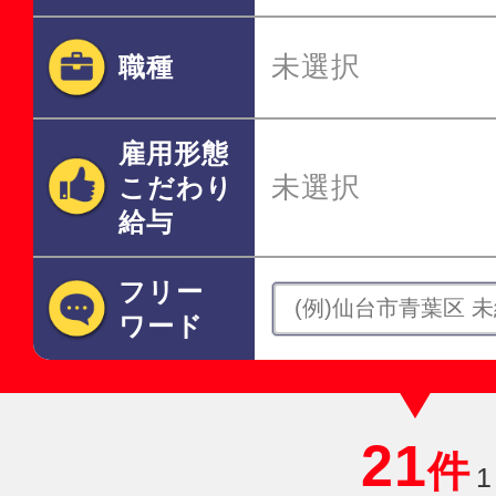
未選択
職種
雇用形態
未選択
こだわり
給与
フリー
ワード
21
件