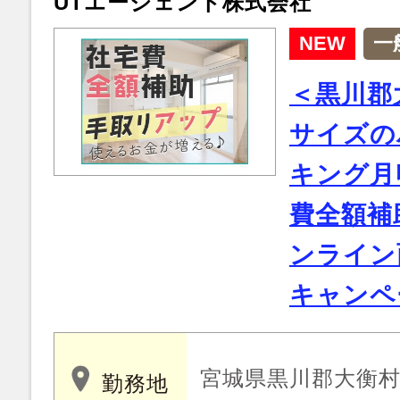
UTエージェント株式会社
NEW
一
＜黒川郡
サイズの
キング月
費全額補
ンライン
キャンペ
宮城県黒川郡大衡
勤務地