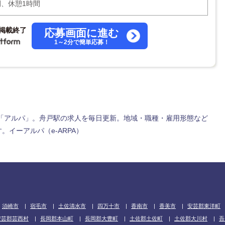
間、休憩1時間
掲載終了
応募画面に進む
1～2分で簡単応募！
「アルパ」。舟戸駅の求人を毎日更新。地域・職種・雇用形態など
イーアルパ（e-ARPA）
須崎市
宿毛市
土佐清水市
四万十市
香南市
香美市
安芸郡東洋町
安芸郡芸西村
長岡郡本山町
長岡郡大豊町
土佐郡土佐町
土佐郡大川村
吾