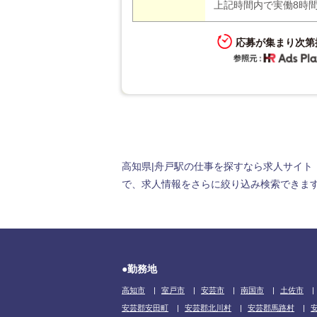
上記時間内で実働8時
応募が集まり次第
高知県|舟戸駅の仕事を探すなら求人サイト
で、求人情報をさらに絞り込み検索できます。
●勤務地
高知市
室戸市
安芸市
南国市
土佐市
安芸郡安田町
安芸郡北川村
安芸郡馬路村