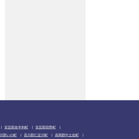
安芸郡奈半利町
安芸郡田野町
川郡いの町
吾川郡仁淀川町
高岡郡中土佐町