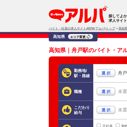
探してよか
求人サイト
バイト・社員の求人サイトARPA(アルパ)トップ
>
高知
高知県
エリア変更
高知県｜舟戸駅のバイト・ア
勤務地/
舟戸
選 択
駅・路線
未選
職種
選 択
こだわり
未選
選 択
給与
正社員
契