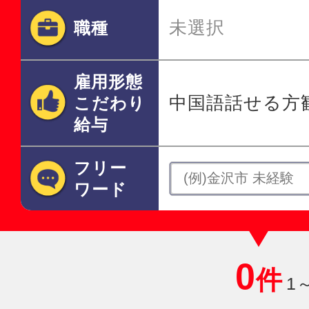
未選択
職種
雇用形態
中国語話せる方
こだわり
給与
フリー
ワード
0
件
1