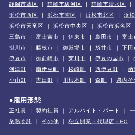
静岡市葵区
静岡市駿河区
静岡市清水区
浜松市西区
浜松市南区
浜松市北区
浜
浜松市天竜区
浜松市中央区
浜松市浜名区
三島市
富士宮市
伊東市
島田市
富士
掛川市
藤枝市
御殿場市
袋井市
下田
伊豆市
御前崎市
菊川市
伊豆の国市
河津町
南伊豆町
松崎町
西伊豆町
函
小山町
吉田町
川根本町
森町
県内そ
●雇用形態
正社員
契約社員
アルバイト・パート
業務委託
その他
独立開業・代理店・FC