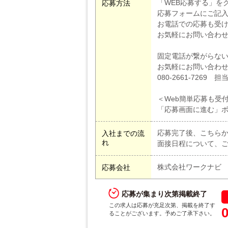
「WEB応募する」を
応募方法
応募フォームにご記
お電話での応募も受
お気軽にお問い合わ
固定電話が繋がらな
お気軽にお問い合わ
080-2661-7269 
＜Web簡単応募も受
「応募画面に進む」
応募完了後、こちら
入社までの流
れ
面接日程について、
株式会社ワークナビ
応募会社
応募が集まり次第掲載終了
この求人は応募が充足次第、掲載を終了す
ることがございます。予めご了承下さい。