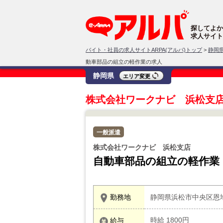
探してよか
求人サイト
バイト・社員の求人サイトARPA(アルパ)トップ
>
静岡
動車部品の組立の軽作業の求人
静岡県
エリア変更
株式会社ワークナビ 浜松支
一般派遣
株式会社ワークナビ 浜松支店
自動車部品の組立の軽作業
勤務地
静岡県浜松市中央区恩
時給 1800円
給与