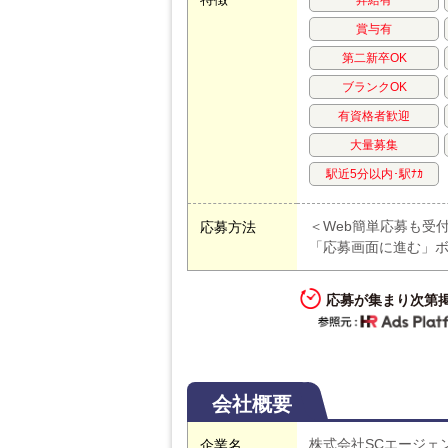
賞与有
第二新卒OK
ブランクOK
有資格者歓迎
大量募集
駅近5分以内･駅ﾅｶ
＜Web簡単応募も受
応募方法
「応募画面に進む」
応募が集まり次第
会社概要
株式会社SCエージェ
企業名