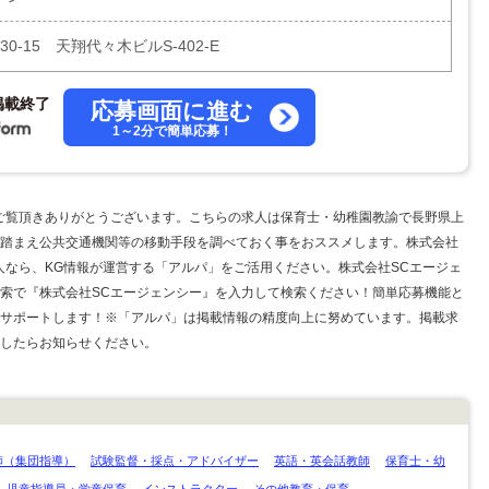
0-15 天翔代々木ビルS-402-E
掲載終了
応募画面に進む
1～2分で簡単応募！
ご覧頂きありがとうございます。こちらの求人は保育士・幼稚園教諭で長野県上
踏まえ公共交通機関等の移動手段を調べておく事をおススメします。株式会社
人なら、KG情報が運営する「アルパ」をご活用ください。株式会社SCエージェ
索で『株式会社SCエージェンシー』を入力して検索ください！簡単応募機能と
サポートします！※「アルパ」は掲載情報の精度向上に努めています。掲載求
したらお知らせください。
師（集団指導）
試験監督・採点・アドバイザー
英語・英会話教師
保育士・幼
児童指導員・学童保育
インストラクター
その他教育・保育