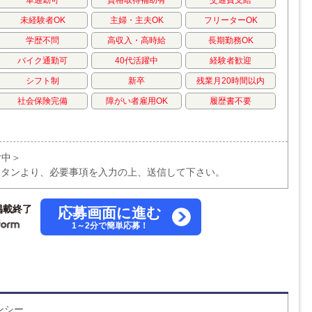
未経験者OK
主婦・主夫OK
フリーターOK
学歴不問
高収入・高時給
長期勤務OK
バイク通勤可
40代活躍中
経験者歓迎
シフト制
新卒
残業月20時間以内
社会保険完備
障がい者雇用OK
履歴書不要
付中＞
ボタンより、必要事項を入力の上、送信して下さい。
掲載終了
応募画面に進む
1～2分で簡単応募！
ンシー