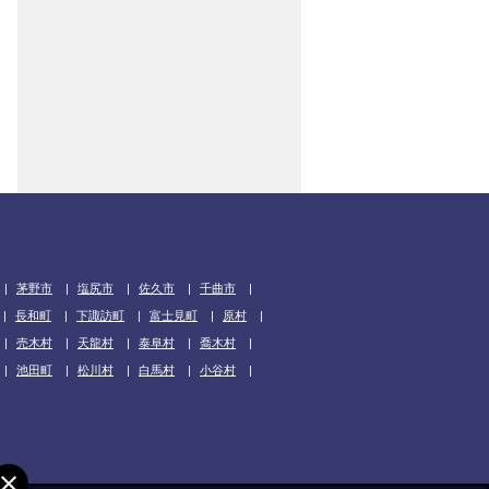
茅野市
塩尻市
佐久市
千曲市
長和町
下諏訪町
富士見町
原村
売木村
天龍村
泰阜村
喬木村
池田町
松川村
白馬村
小谷村