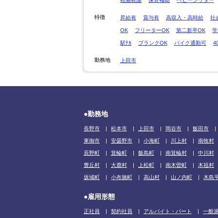
特徴
昇給有
賞与有
高収入・高時給
社
OK
フリーターOK
第二新卒OK
学
駅ﾅｶ
ブランクOK
バイク通勤可
4
勤務地
上田市
●勤務地
長野市
松本市
上田市
岡谷市
飯田市
東御市
安曇野市
小海町
川上村
南牧村
辰野町
箕輪町
飯島町
南箕輪村
中川村
豊丘村
大鹿村
上松町
南木曽町
木祖村
坂城町
小布施町
高山村
山ノ内町
木島
●雇用形態
正社員
契約社員
アルバイト・パート
一般