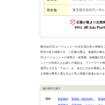
東京都渋谷区代々木1-3
所在地
応募が集まり次第
株式会社SCエージェンシーの正社員の求人情報を
田市の求人情報です。ご応募の際は、面接時の事を
SCエージェンシーの保育士・保育園・幼稚園の求
ンシーの別求人もお探しの場合は、フリーワード検
質問もできる「アルパ」が、あなたのお仕事探しを
人情報が事実と異なるなど求人情報の相違がありま
他の条件で探す
職種
家庭教師
塾講師（個別指導）
塾講
稚園教諭
保育補助
ベビーシッター