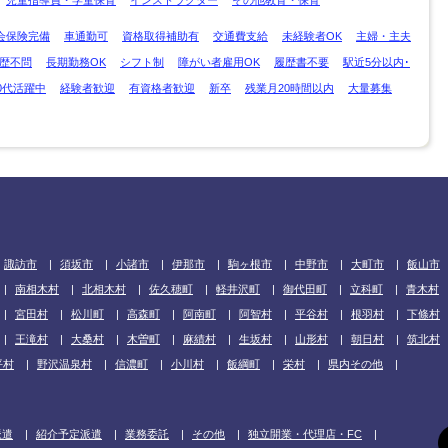
会保険完備
車通勤可
資格取得補助有
交通費支給
未経験者OK
主婦・主夫
歴不問
長期勤務OK
シフト制
障がい者雇用OK
履歴書不要
駅近5分以内･
0代活躍中
経験者歓迎
有資格者歓迎
新卒
残業月20時間以内
大量募集
諏訪市
須坂市
小諸市
伊那市
駒ヶ根市
中野市
大町市
飯山市
南相木村
北相木村
佐久穂町
軽井沢町
御代田町
立科町
青木村
宮田村
松川町
高森町
阿南町
阿智村
平谷村
根羽村
下條村
王滝村
大桑村
木曽町
麻績村
生坂村
山形村
朝日村
筑北村
平村
野沢温泉村
信濃町
小川村
飯綱町
栄村
県内その他
派遣
紹介予定派遣
業務委託
その他
独立開業・代理店・FC