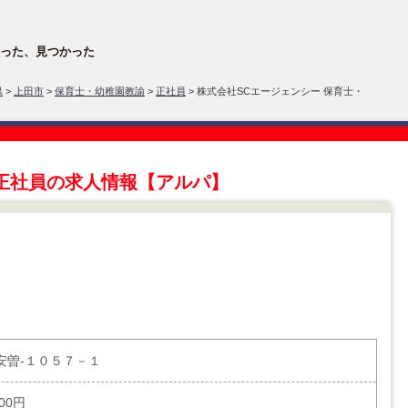
った、見つかった
県
>
上田市
>
保育士・幼稚園教諭
>
正社員
> 株式会社SCエージェンシー 保育士・
正社員の求人情報【アルパ】
安曽-１０５７－１
000円