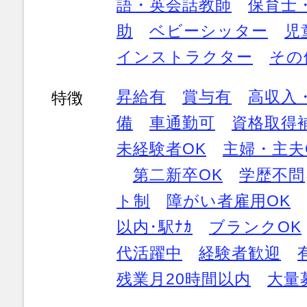
語・英会話教師
保育士
助
ベビーシッター
児
インストラクター
その
昇給有
賞与有
高収入
特徴
備
車通勤可
資格取得
未経験者OK
主婦・主夫
第二新卒OK
学歴不問
ト制
障がい者雇用OK
以内･駅ﾅｶ
ブランクOK
代活躍中
経験者歓迎
残業月20時間以内
大量