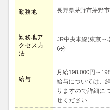
長野県茅野市茅野市仲
勤務地
勤務地ア
JR中央本線(東京～
クセス方
6分
法
月給198,000円～198
給与
給与については、
りますので詳細に
せください