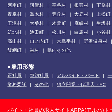
阿南町
阿智村
平谷村
根羽村
下條村
泰阜村
喬木村
豊丘村
大鹿村
上松町
王滝村
大桑村
木曽町
麻績村
生坂村
筑北村
池田町
松川村
白馬村
小谷村
高山村
山ノ内町
木島平村
野沢温泉村
飯綱町
栄村
県内その他
●雇用形態
正社員
契約社員
アルバイト・パート
業務委託
その他
独立開業・代理店・FC
バイト・社員の求人サイトARPA(アルパ)ト