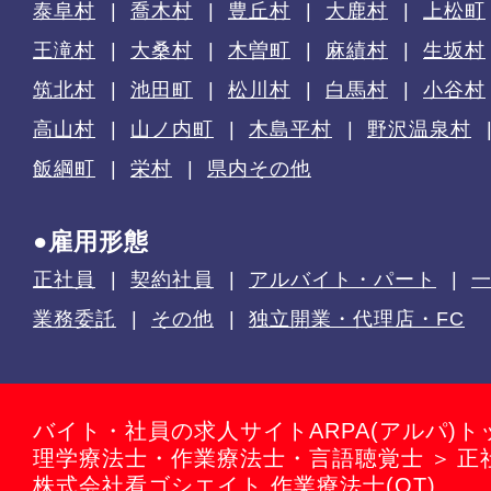
泰阜村
喬木村
豊丘村
大鹿村
上松町
王滝村
大桑村
木曽町
麻績村
生坂村
筑北村
池田町
松川村
白馬村
小谷村
高山村
山ノ内町
木島平村
野沢温泉村
飯綱町
栄村
県内その他
●雇用形態
正社員
契約社員
アルバイト・パート
業務委託
その他
独立開業・代理店・FC
バイト・社員の求人サイトARPA(アルパ)ト
理学療法士・作業療法士・言語聴覚士
正
株式会社看ゴシエイト 作業療法士(OT)