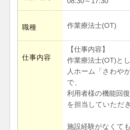
08:30～17:30
作業療法士(OT)
職種
【仕事内容】
仕事内容
作業療法士(OT)
人ホーム「さわや
で、
利用者様の機能回
を担当していただ
施設経験がなくて