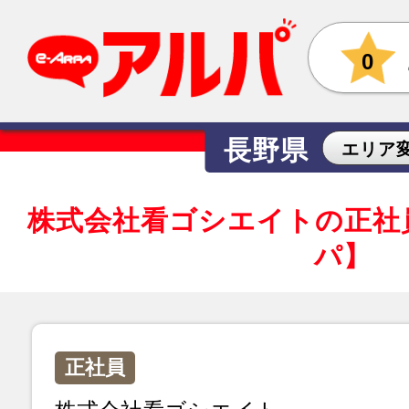
0
長野県
エリア
株式会社看ゴシエイトの正社
パ】
正社員