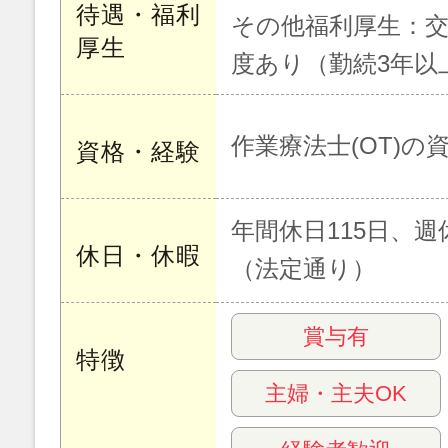
待遇・福利
その他福利厚生：交
厚生
度あり（勤続3年以
作業療法士(OT)
資格・経験
年間休日115日、週
休日・休暇
（法定通り）
賞与有
特徴
主婦・主夫OK