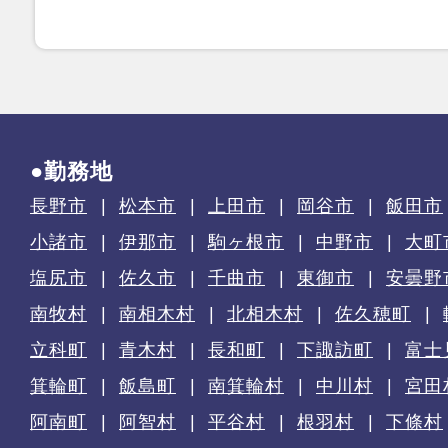
●勤務地
長野市
松本市
上田市
岡谷市
飯田市
小諸市
伊那市
駒ヶ根市
中野市
大町
塩尻市
佐久市
千曲市
東御市
安曇野
南牧村
南相木村
北相木村
佐久穂町
立科町
青木村
長和町
下諏訪町
富士
箕輪町
飯島町
南箕輪村
中川村
宮田
阿南町
阿智村
平谷村
根羽村
下條村