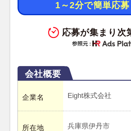
1～2分で簡単応募
応募が集まり次
会社概要
Eight株式会社
企業名
兵庫県伊丹市
所在地