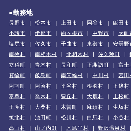
●勤務地
長野市
松本市
上田市
岡谷市
飯田市
小諸市
伊那市
駒ヶ根市
中野市
大町
塩尻市
佐久市
千曲市
東御市
安曇野
南牧村
南相木村
北相木村
佐久穂町
立科町
青木村
長和町
下諏訪町
富士
箕輪町
飯島町
南箕輪村
中川村
宮田
阿南町
阿智村
平谷村
根羽村
下條村
泰阜村
喬木村
豊丘村
大鹿村
上松町
王滝村
大桑村
木曽町
麻績村
生坂村
筑北村
池田町
松川村
白馬村
小谷村
高山村
山ノ内町
木島平村
野沢温泉村