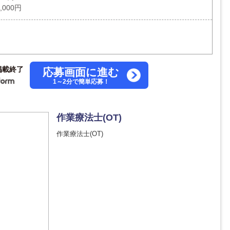
,000円
掲載終了
応募画面に進む
1～2分で簡単応募！
作業療法士(OT)
作業療法士(OT)