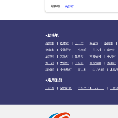
勤務地
長野市
●勤務地
長野市
松本市
上田市
岡谷市
飯田市
東御市
安曇野市
小海町
川上村
南牧村
辰野町
箕輪町
飯島町
南箕輪村
中川村
豊丘村
大鹿村
上松町
南木曽町
木祖村
坂城町
小布施町
高山村
山ノ内町
木島
●雇用形態
正社員
契約社員
アルバイト・パート
一般