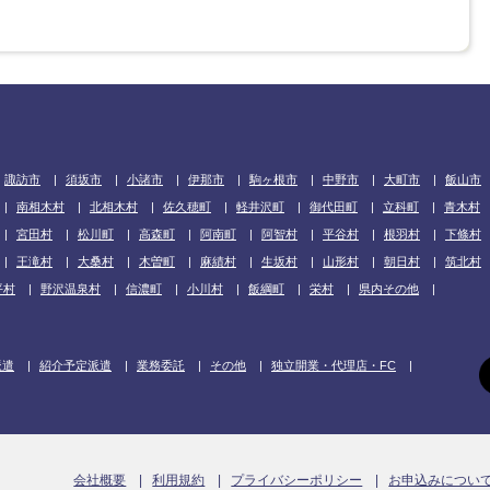
諏訪市
須坂市
小諸市
伊那市
駒ヶ根市
中野市
大町市
飯山市
南相木村
北相木村
佐久穂町
軽井沢町
御代田町
立科町
青木村
宮田村
松川町
高森町
阿南町
阿智村
平谷村
根羽村
下條村
王滝村
大桑村
木曽町
麻績村
生坂村
山形村
朝日村
筑北村
平村
野沢温泉村
信濃町
小川村
飯綱町
栄村
県内その他
派遣
紹介予定派遣
業務委託
その他
独立開業・代理店・FC
会社概要
利用規約
プライバシーポリシー
お申込みについ