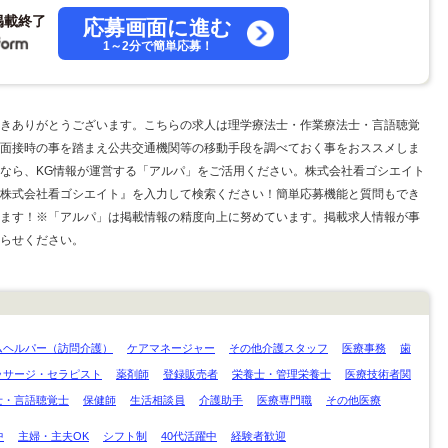
掲載終了
応募画面に進む
1～2分で簡単応募！
きありがとうございます。こちらの求人は理学療法士・作業療法士・言語聴覚
面接時の事を踏まえ公共交通機関等の移動手段を調べておく事をおススメしま
人なら、KG情報が運営する「アルパ」をご活用ください。株式会社看ゴシエイト
株式会社看ゴシエイト』を入力して検索ください！簡単応募機能と質問もでき
ます！※「アルパ」は掲載情報の精度向上に努めています。掲載求人情報が事
らせください。
ムヘルパー（訪問介護）
ケアマネージャー
その他介護スタッフ
医療事務
歯
ッサージ・セラピスト
薬剤師
登録販売者
栄養士・管理栄養士
医療技術者関
士・言語聴覚士
保健師
生活相談員
介護助手
医療専門職
その他医療
中
主婦・主夫OK
シフト制
40代活躍中
経験者歓迎