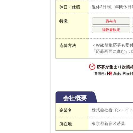
週休2日制、年間休日
休日・休暇
特徴
賞与有
経験者歓迎
＜Web簡単応募も受
応募方法
「応募画面に進む」
応募が集まり次第
会社概要
株式会社看ゴシエイ
企業名
東京都新宿区若葉
所在地