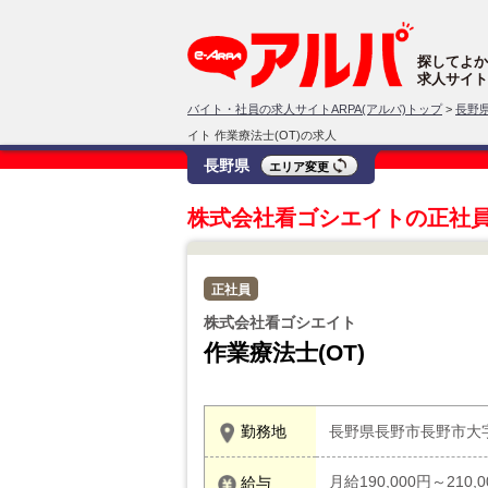
探してよか
求人サイト
バイト・社員の求人サイトARPA(アルパ)トップ
>
長野
イト 作業療法士(OT)の求人
長野県
エリア変更
株式会社看ゴシエイトの正社
正社員
株式会社看ゴシエイト
作業療法士(OT)
勤務地
長野県長野市長野市大字
月給190,000円～210,
給与