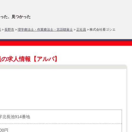
った、見つかった
県
>
長野市
>
理学療法士・作業療法士・言語聴覚士
>
正社員
> 株式会社看ゴシエ
員の求人情報【アルパ】
北長池914番地
000円