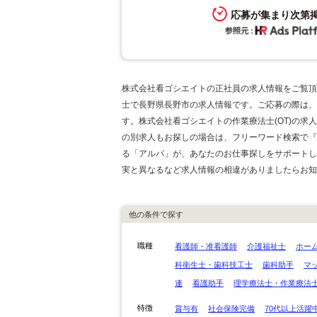
応募が集まり次第
株式会社看ゴシエイトの正社員の求人情報をご覧頂
士で長野県長野市の求人情報です。ご応募の際は、
す。株式会社看ゴシエイトの作業療法士(OT)の求
の別求人もお探しの場合は、フリーワード検索で『
る「アルパ」が、あなたのお仕事探しをサポートし
実と異なるなど求人情報の相違がありましたらお知
他の条件で探す
職種
看護師・准看護師
介護福祉士
ホー
科衛生士・歯科技工士
歯科助手
マ
連
看護助手
理学療法士・作業療法
特徴
賞与有
社会保険完備
70代以上活躍