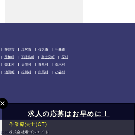
茅野市
塩尻市
佐久市
千曲市
長和町
下諏訪町
富士見町
原村
売木村
天龍村
泰阜村
喬木村
池田町
松川村
白馬村
小谷村
求人の応募はお早めに！
作業療法士(OT)
株式会社看ゴシエイト
てのお願い
情報公開基準