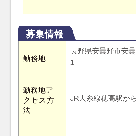
募集情報
長野県安曇野市安曇野
勤務地
1
勤務地ア
JR大糸線穂高駅か
クセス方
法