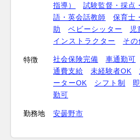
指導）
試験監督・採点
語・英会話教師
保育士
助
ベビーシッター
児
インストラクター
その
社会保険完備
車通勤可
特徴
通費支給
未経験者OK
ーターOK
シフト制
即
勤可
勤務地
安曇野市