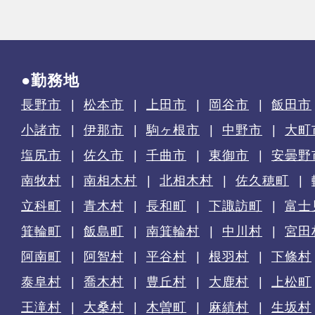
●勤務地
長野市
松本市
上田市
岡谷市
飯田市
小諸市
伊那市
駒ヶ根市
中野市
大町
塩尻市
佐久市
千曲市
東御市
安曇野
南牧村
南相木村
北相木村
佐久穂町
立科町
青木村
長和町
下諏訪町
富士
箕輪町
飯島町
南箕輪村
中川村
宮田
阿南町
阿智村
平谷村
根羽村
下條村
泰阜村
喬木村
豊丘村
大鹿村
上松町
王滝村
大桑村
木曽町
麻績村
生坂村