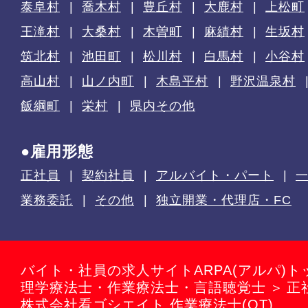
泰阜村
喬木村
豊丘村
大鹿村
上松町
王滝村
大桑村
木曽町
麻績村
生坂村
筑北村
池田町
松川村
白馬村
小谷村
高山村
山ノ内町
木島平村
野沢温泉村
飯綱町
栄村
県内その他
●雇用形態
正社員
契約社員
アルバイト・パート
業務委託
その他
独立開業・代理店・FC
バイト・社員の求人サイトARPA(アルパ)ト
理学療法士・作業療法士・言語聴覚士
正
株式会社看ゴシエイト 作業療法士(OT)