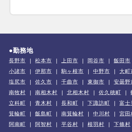
●勤務地
長野市
松本市
上田市
岡谷市
飯田市
小諸市
伊那市
駒ヶ根市
中野市
大町
塩尻市
佐久市
千曲市
東御市
安曇野
南牧村
南相木村
北相木村
佐久穂町
立科町
青木村
長和町
下諏訪町
富士
箕輪町
飯島町
南箕輪村
中川村
宮田
阿南町
阿智村
平谷村
根羽村
下條村