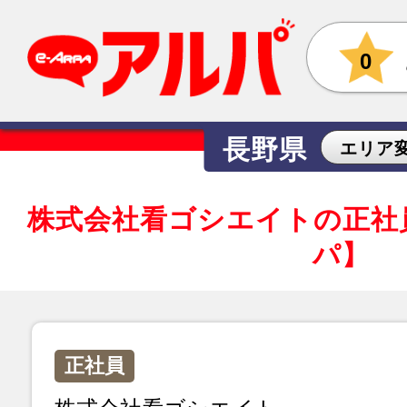
0
長野県
エリア
株式会社看ゴシエイトの正社
パ】
正社員