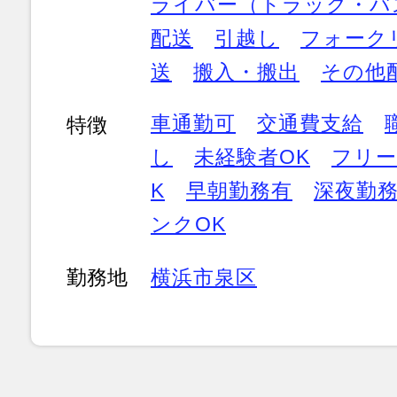
ライバー（トラック・バ
配送
引越し
フォーク
送
搬入・搬出
その他
車通勤可
交通費支給
特徴
し
未経験者OK
フリー
K
早朝勤務有
深夜勤
ンクOK
勤務地
横浜市泉区