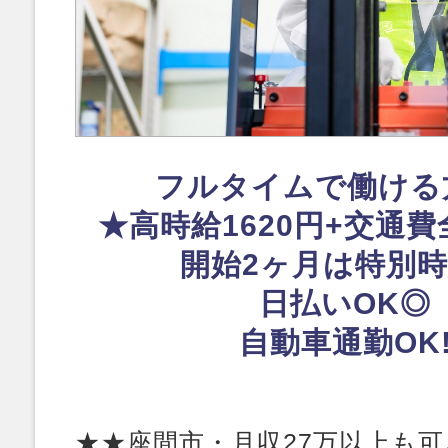
フルタイムで働ける
★高時給1620円+交通
開始2ヶ月は特別
日払いOK◎
自動車通勤OK
★★座間市・月収27万以上も可