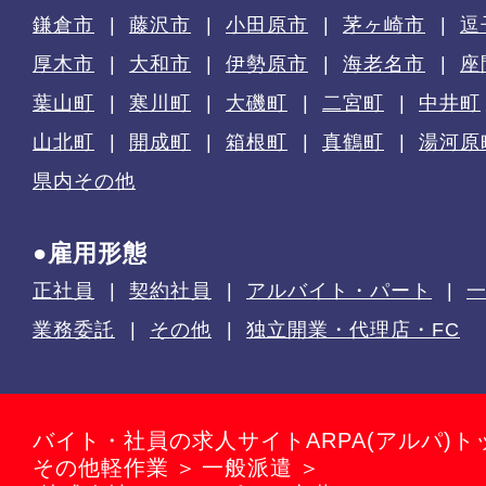
鎌倉市
藤沢市
小田原市
茅ヶ崎市
逗
厚木市
大和市
伊勢原市
海老名市
座
葉山町
寒川町
大磯町
二宮町
中井町
山北町
開成町
箱根町
真鶴町
湯河原
県内その他
●雇用形態
正社員
契約社員
アルバイト・パート
業務委託
その他
独立開業・代理店・FC
バイト・社員の求人サイトARPA(アルパ)ト
その他軽作業
一般派遣