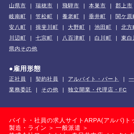
山県市
瑞穂市
飛騨市
本巣市
郡上市
岐南町
笠松町
養老町
垂井町
関ケ原
安八町
揖斐川町
大野町
池田町
北方
川辺町
七宗町
八百津町
白川町
東白
県内その他
●雇用形態
正社員
契約社員
アルバイト・パート
業務委託
その他
独立開業・代理店・FC
バイト・社員の求人サイトARPA(アルパ)ト
製造・ライン
一般派遣