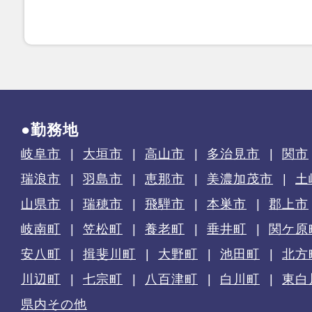
●勤務地
岐阜市
大垣市
高山市
多治見市
関市
瑞浪市
羽島市
恵那市
美濃加茂市
土
山県市
瑞穂市
飛騨市
本巣市
郡上市
岐南町
笠松町
養老町
垂井町
関ケ原
安八町
揖斐川町
大野町
池田町
北方
川辺町
七宗町
八百津町
白川町
東白
県内その他