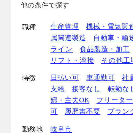
他の条件で探す
生産管理
機械・電気関
職種
属関連製造
自動車・輸
ライン
食品製造・加工
リフト・溶接
その他工
日払い可
車通勤可
社
特徴
支給
接客なし
転勤な
婦・主夫OK
フリーター
可
履歴書不要
ブラン
勤務地
岐阜市