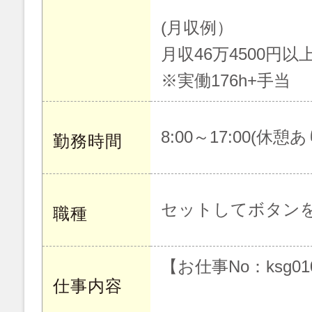
(月収例）
月収46万4500円以
※実働176h+手当
8:00～17:00(休憩あ
勤務時間
セットしてボタン
職種
【お仕事No：ksg01
仕事内容