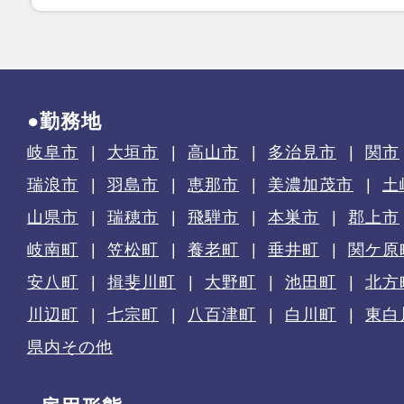
●勤務地
岐阜市
大垣市
高山市
多治見市
関市
瑞浪市
羽島市
恵那市
美濃加茂市
土
山県市
瑞穂市
飛騨市
本巣市
郡上市
岐南町
笠松町
養老町
垂井町
関ケ原
安八町
揖斐川町
大野町
池田町
北方
川辺町
七宗町
八百津町
白川町
東白
県内その他