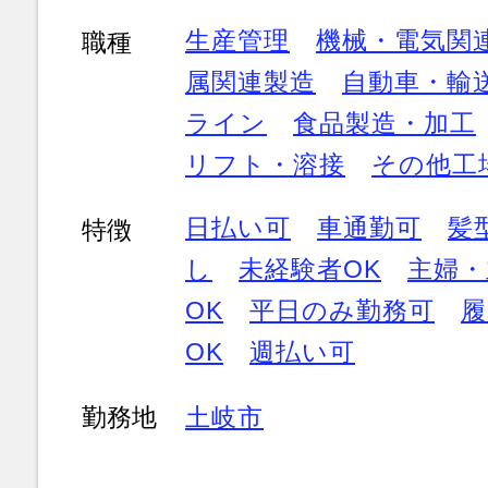
生産管理
機械・電気関
職種
属関連製造
自動車・輸
ライン
食品製造・加工
リフト・溶接
その他工
日払い可
車通勤可
髪
特徴
し
未経験者OK
主婦・
OK
平日のみ勤務可
履
OK
週払い可
勤務地
土岐市