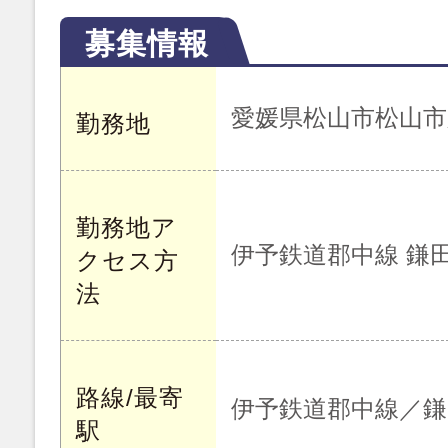
募集情報
愛媛県松山市松山市
勤務地
勤務地ア
伊予鉄道郡中線 鎌
クセス方
法
路線/最寄
伊予鉄道郡中線／鎌
駅