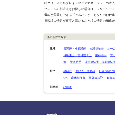
社クリティカルブレインのケアマネージャーの求人
ブレインの別求人もお探しの場合は、フリーワード
機能と質問もできる「アルパ」が、あなたのお仕事
掲載求人情報が事実と異なるなど求人情報の相違が
他の条件で探す
職種
看護師・准看護師
介護福祉士
ホー
科衛生士・歯科技工士
歯科助手
マ
連
看護助手
理学療法士・作業療法
特徴
昇給有
高収入・高時給
社会保険完
OK
産休制度有
経験者歓迎
有資格
勤務地
松山市