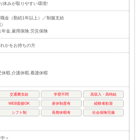
!お休みが取りやすい環境!
職金（勤続1年以上）／制服支給
歳）
生年金,雇用保険,労災保険
ずれかをお持ちの方
日
制
児休暇,介護休暇,看護休暇
交通費支給
学歴不問
高収入・高時給
WEB面接OK
産休制度有
経験者歓迎
シフト制
長期休暇有
社会保険完備
付中＞