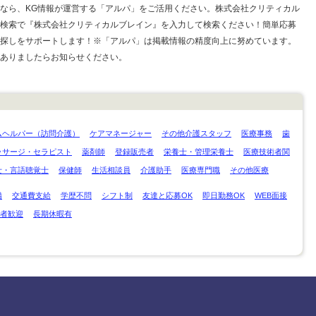
なら、KG情報が運営する「アルパ」をご活用ください。株式会社クリティカル
検索で『株式会社クリティカルブレイン』を入力して検索ください！簡単応募
探しをサポートします！※「アルパ」は掲載情報の精度向上に努めています。
ありましたらお知らせください。
ムヘルパー（訪問介護）
ケアマネージャー
その他介護スタッフ
医療事務
歯
ッサージ・セラピスト
薬剤師
登録販売者
栄養士・管理栄養士
医療技術者関
士・言語聴覚士
保健師
生活相談員
介護助手
医療専門職
その他医療
備
交通費支給
学歴不問
シフト制
友達と応募OK
即日勤務OK
WEB面接
者歓迎
長期休暇有