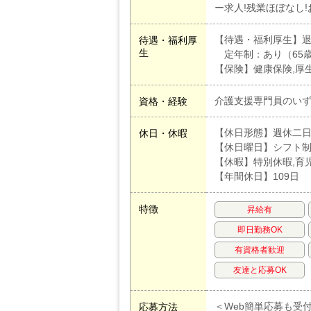
ー求人!残業ほぼなし
【待遇・福利厚生】退
待遇・福利厚
生
定年制：あり（65
【保険】健康保険,厚
介護支援専門員のい
資格・経験
【休日形態】週休二
休日・休暇
【休日曜日】シフト
【休暇】特別休暇,育
【年間休日】109日
特徴
昇給有
即日勤務OK
有資格者歓迎
友達と応募OK
＜Web簡単応募も受
応募方法