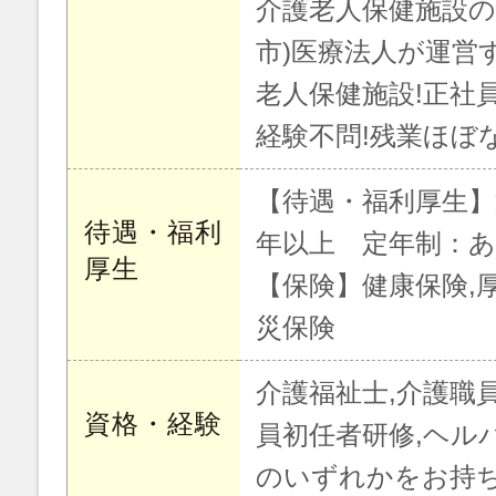
介護老人保健施設の介護
市)医療法人が運営
老人保健施設!正社
経験不問!残業ほぼな
【待遇・福利厚生】
待遇・福利
年以上 定年制：あ
厚生
【保険】健康保険,厚
災保険
介護福祉士,介護職
資格・経験
員初任者研修,ヘルパ
のいずれかをお持