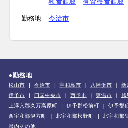
験者歓迎
有資格者歓迎
勤務地
今治市
●勤務地
松山市
今治市
宇和島市
八幡浜市
新
伊予市
四国中央市
西予市
東温市
越
上浮穴郡久万高原町
伊予郡松前町
伊予郡
西宇和郡伊方町
北宇和郡松野町
北宇和郡
県内その他