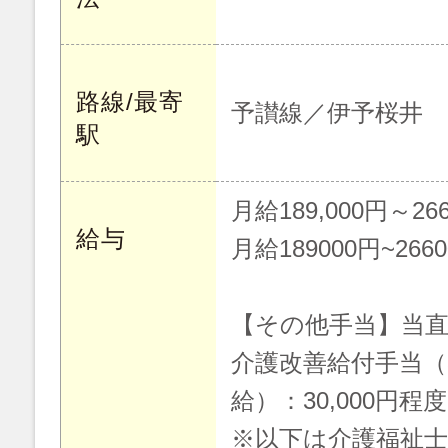
路線/最寄
予讃線／伊予桜井
駅
月給189,000円～266
給与
月給189000円~266
【その他手当】当直手
介護改善給付手当（
給）：30,000円程
※以下は介護福祉