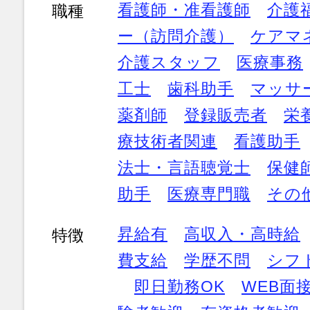
看護師・准看護師
介護
職種
ー（訪問介護）
ケアマ
介護スタッフ
医療事務
工士
歯科助手
マッサ
薬剤師
登録販売者
栄
療技術者関連
看護助手
法士・言語聴覚士
保健
助手
医療専門職
その
昇給有
高収入・高時給
特徴
費支給
学歴不問
シフ
即日勤務OK
WEB面接