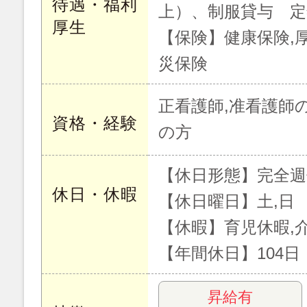
待遇・福利
上）、制服貸与 定
厚生
【保険】健康保険,厚
災保険
正看護師,准看護師
資格・経験
の方
【休日形態】完全週
休日・休暇
【休日曜日】土,日
【休暇】育児休暇,
【年間休日】104日
昇給有