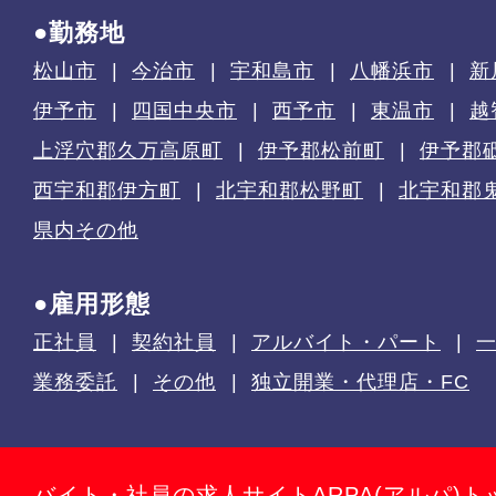
●勤務地
松山市
今治市
宇和島市
八幡浜市
新
伊予市
四国中央市
西予市
東温市
越
上浮穴郡久万高原町
伊予郡松前町
伊予郡
西宇和郡伊方町
北宇和郡松野町
北宇和郡
県内その他
●雇用形態
正社員
契約社員
アルバイト・パート
業務委託
その他
独立開業・代理店・FC
バイト・社員の求人サイトARPA(アルパ)ト