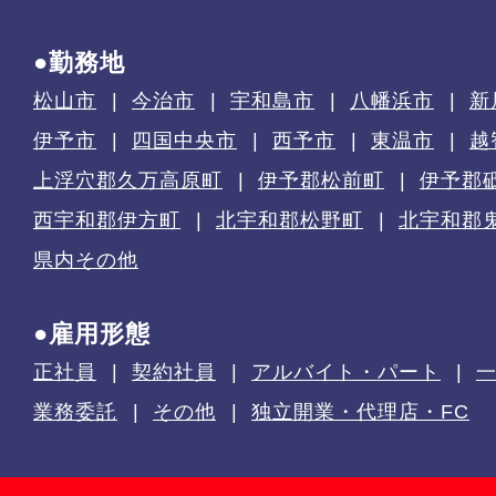
●勤務地
松山市
今治市
宇和島市
八幡浜市
新
伊予市
四国中央市
西予市
東温市
越
上浮穴郡久万高原町
伊予郡松前町
伊予郡
西宇和郡伊方町
北宇和郡松野町
北宇和郡
県内その他
●雇用形態
正社員
契約社員
アルバイト・パート
業務委託
その他
独立開業・代理店・FC